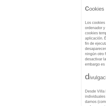
c
ookies
Los cookies
ordenador y
cookies tem
aplicación. 
fin de ejecu
desaparecen 
ningún otro 
desactivar l
embargo es p
d
ivulgac
Desde Villa 
individuales
darnos (como