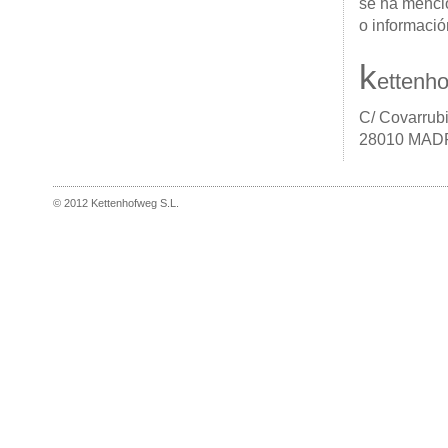
se ha menci
o informació
k
ettenho
C/ Covarrub
28010 MAD
©
2012 Kettenhofweg S.L.