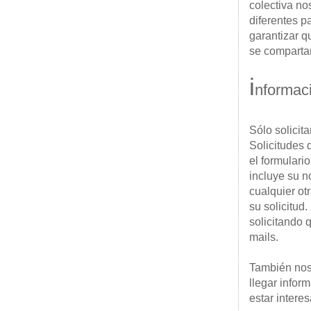
colectiva no
diferentes p
garantizar q
se compartan
i
nformac
Sólo solicit
Solicitudes 
el formulari
incluye su n
cualquier ot
su solicitud.
solicitando 
mails.
También nos 
llegar infor
estar intere