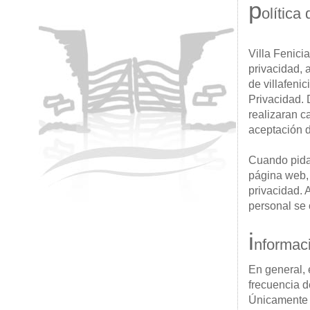
p
olítica
Villa Fenici
privacidad, 
de villafenic
Privacidad. 
realizaran c
aceptación d
Cuando pidam
página web, 
privacidad.
personal se 
i
nformaci
En general, 
frecuencia de
Únicamente s